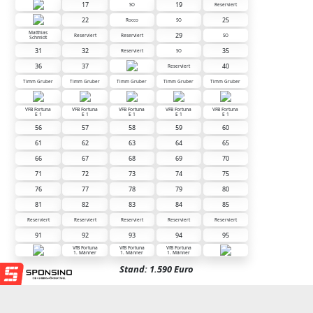
17
19
SO
Reserviert
22
25
Rocco
SO
Matthias
29
Reserviert
Reserviert
SO
Schmidt
31
32
35
Reserviert
SO
36
37
40
Reserviert
Timm Gruber
Timm Gruber
Timm Gruber
Timm Gruber
Timm Gruber
VFB Fortuna
VFB Fortuna
VFB Fortuna
VFB Fortuna
VFB Fortuna
E 1
E 1
E 1
E 1
E 1
56
57
58
59
60
61
62
63
64
65
66
67
68
69
70
71
72
73
74
75
76
77
78
79
80
81
82
83
84
85
Reserviert
Reserviert
Reserviert
Reserviert
Reserviert
91
92
93
94
95
VfB Fortuna
VfB Fortuna
VfB Fortuna
1. Männer
1. Männer
1. Männer
Stand: 1.590 Euro