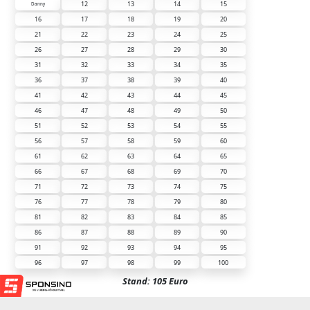
12
13
14
15
Danny
16
17
18
19
20
21
22
23
24
25
26
27
28
29
30
31
32
33
34
35
36
37
38
39
40
41
42
43
44
45
46
47
48
49
50
51
52
53
54
55
56
57
58
59
60
61
62
63
64
65
66
67
68
69
70
71
72
73
74
75
76
77
78
79
80
81
82
83
84
85
86
87
88
89
90
91
92
93
94
95
96
97
98
99
100
Stand: 105 Euro