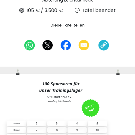
Abteilung Leichtathletik
105 €
/
3.500 €
Tafel beendet
Diese Tafel teilen
100 Sponsoren für
unser Trainingslager
SSV Erfurt Nord e.V.
Abteilung Leichtathletik
M
ac
ht 
mit!
1 Feld = 35 Euro
2
3
4
5
Danny
7
8
9
10
Danny