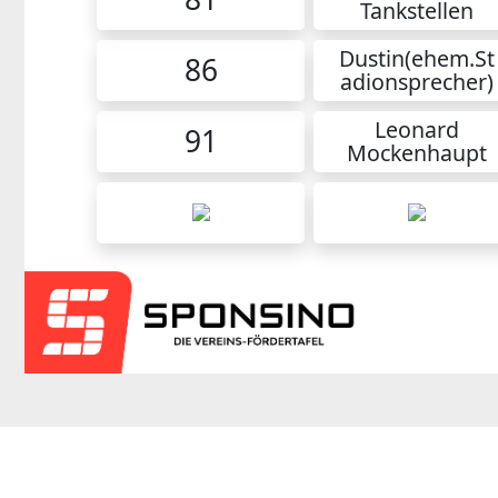
Tankstellen
Dustin(ehem.St
86
adionsprecher)
Leonard
91
Mockenhaupt