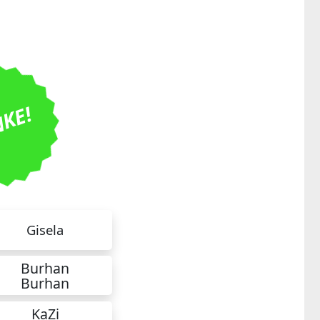
KE!
Gisela
Burhan
Burhan
KaZi