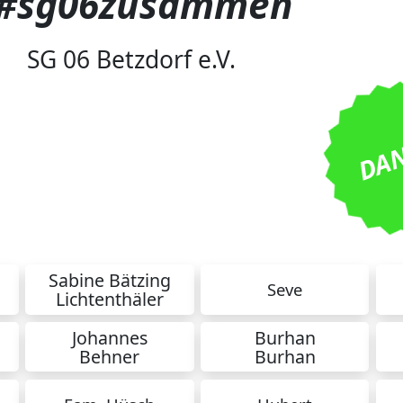
#sg06zusammen
SG 06 Betzdorf e.V.
DAN
d = 25 Euro
Sabine Bätzing
Seve
Lichtenthäler
Johannes
Burhan
Behner
Burhan