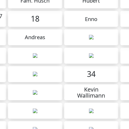
Fam. Hüsch
Hubert
7
18
Enno
Andreas
34
Kevin
Wallimann