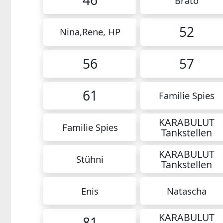
46
Brato
52
Nina,Rene, HP
56
57
61
Familie Spies
KARABULUT
Familie Spies
Tankstellen
KARABULUT
Stühni
Tankstellen
Enis
Natascha
KARABULUT
81