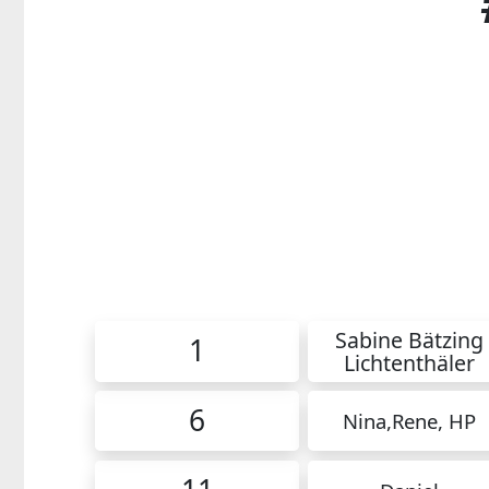
1 Fel
Sabine Bätzing
1
Lichtenthäler
6
Nina,Rene, HP