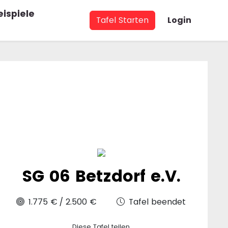
eispiele
Tafel Starten
Login
SG 06 Betzdorf e.V.
1.775 €
/
2.500 €
Tafel beendet
Diese Tafel teilen