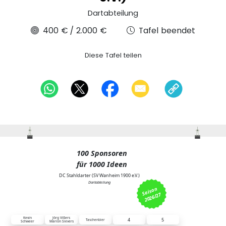
Dartabteilung
400 €
/
2.000 €
Tafel beendet
Diese Tafel teilen
100 Sponsoren
für 1000 Ideen
DC Stahldarter (SV Wanheim 1900 e.V.)
Dartabteilung
S
ais
o
n 
2026/27
1 Feld = 20 Euro
Kevin
Jörg Vißers
4
5
Taschenbier
Schweer
Marion Sievers