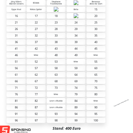
Jörg Vißers
Stephane
Bennooo
BOAAA
Marion Sievers
Travnitschek
Alles für Dart
15
Oppa Knut
Niklas Später
Bella
16
17
18
20
21
22
23
24
25
26
27
28
29
30
31
32
33
34
35
36
37
38
39
40
41
42
43
44
45
46
48
49
Mike
Mike
51
52
53
55
Mike
56
57
58
59
60
61
62
63
64
65
66
67
68
69
70
71
72
73
74
75
76
77
79
80
Mike
81
82
84
Diese Tafel wird unterstützt von:
Leon s Mudda
Mike
86
87
89
90
Leon s Mudda
91
92
93
94
95
96
97
98
99
100
Stand: 400 Euro