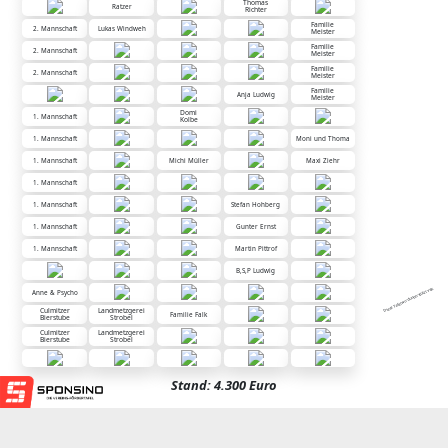
Thomas
Ratzer
Richter
Familie
2. Mannschaft
Lukas Windweh
Meister
Familie
2. Mannschaft
Meister
Familie
2. Mannschaft
Meister
Familie
Anja Ludwig
Meister
Domi
1. Mannschaft
Kolbe
1. Mannschaft
Moni und Thoma
1. Mannschaft
Michi Müller
Maxi Ziehr
1. Mannschaft
1. Mannschaft
Stefan Hohberg
1. Mannschaft
Gunter Ernst
1. Mannschaft
Martin Pittrof
B,S,P Ludwig
Diese Tafel wird unterstützt von:
Anne & Psycho
Culmitzer
Landmetzgerei
Familie Falk
Bierstube
Strobel
Culmitzer
Landmetzgerei
Bierstube
Strobel
Stand: 4.300 Euro