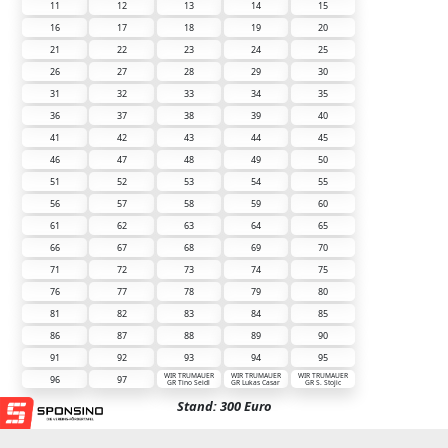
11
12
13
14
15
16
17
18
19
20
21
22
23
24
25
26
27
28
29
30
31
32
33
34
35
36
37
38
39
40
41
42
43
44
45
46
47
48
49
50
51
52
53
54
55
56
57
58
59
60
61
62
63
64
65
66
67
68
69
70
71
72
73
74
75
76
77
78
79
80
81
82
83
84
85
86
87
88
89
90
91
92
93
94
95
WIR TRUMAUER
WIR TRUMAUER
WIR TRUMAUER
96
97
GR Tino Seidl
GR Lukas Casar
GR S. Stojic
Stand: 300 Euro