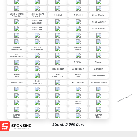
Silke u. Frank
Silke u. Frank
R. Knittel
R. Knittel
Klaus Günther
Schmolke
Schmolke
Lukaschek
Klaus Günther
Lukaschek
Lukaschek
Klaus Günther
Lukaschek
Markus
Markus
Manfred
Fesenmeier
Fesenmeier
Birner
Kai
Zimmermann
B. Stößel
Thomas
Vadakkedath
Vadakkedath
Gerspach
Heinz
Blei
Beutler
Ortsvorsteher
Paul
In der Tube
Clan
David
Thomas Pitz
Karl Seifried
March-Buchheim
Strohmer
Diese Tafel wird unterstützt von:
Dennis
Knittel
Michel
Karnat
Kather
Björn
Stand: 5.000 Euro